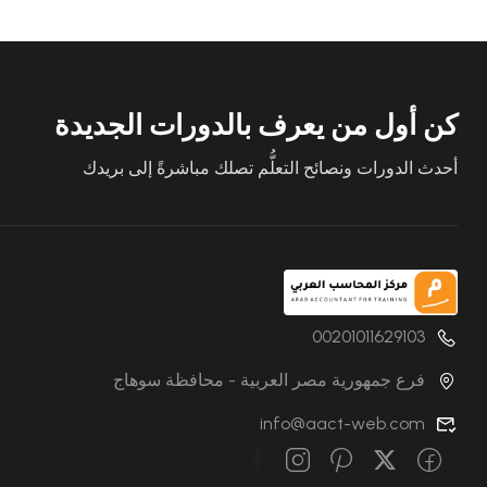
كن أول من يعرف بالدورات الجديدة
أحدث الدورات ونصائح التعلُّم تصلك مباشرةً إلى بريدك
00201011629103
فرع جمهورية مصر العربية - محافظة سوهاج
info@aact-web.com