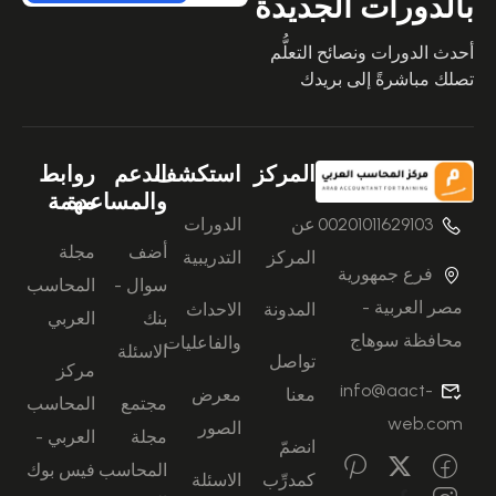
بالدورات الجديدة
أحدث الدورات ونصائح التعلُّم
تصلك مباشرةً إلى بريدك
المركز
استكشف
الدعم
روابط
والمساعدة
مهمة
00201011629103
عن
الدورات
أضف
مجلة
المركز
التدريبية
فرع جمهورية
سوال -
المحاسب
مصر العربية -
المدونة
الاحداث
بنك
العربي
محافظة سوهاج
والفاعليات
الاسئلة
تواصل
مركز
info@aact-
معنا
معرض
مجتمع
المحاسب
web.com
الصور
مجلة
العربي -
انضمّ
المحاسب
فيس بوك
كمدرِّب
الاسئلة