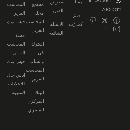
info@aact-
معنا
معرض
مجتمع
المحاسب
web.com
الصور
مجلة
العربي -
انضمّ
المحاسب
فيس بوك
كمدرِّب
الاسئلة
العربي
الشائعة
مجلة
اشترك
المحاسب
في
العربي -
واتساب
فيس بوك
المحاسب
ادس جال
العربي
للاعلانات
البنك
المبوبة
المركزي
المصري