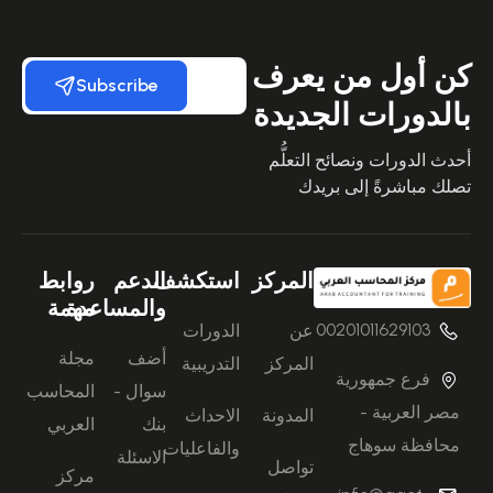
كن أول من يعرف
Subscribe
بالدورات الجديدة
أحدث الدورات ونصائح التعلُّم
تصلك مباشرةً إلى بريدك
المركز
استكشف
الدعم
روابط
والمساعدة
مهمة
00201011629103
عن
الدورات
أضف
مجلة
المركز
التدريبية
فرع جمهورية
سوال -
المحاسب
مصر العربية -
المدونة
الاحداث
بنك
العربي
محافظة سوهاج
والفاعليات
الاسئلة
تواصل
مركز