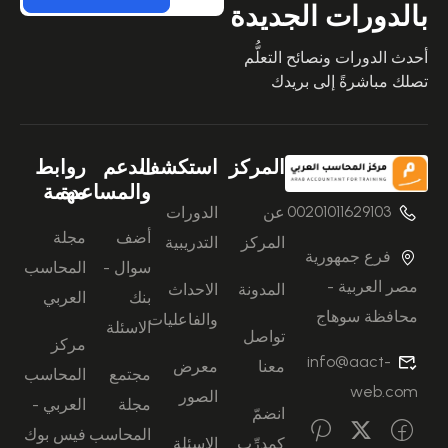
بالدورات الجديدة
أحدث الدورات ونصائح التعلُّم
تصلك مباشرةً إلى بريدك
المركز
استكشف
الدعم
روابط
والمساعدة
مهمة
00201011629103
عن
الدورات
أضف
مجلة
المركز
التدريبية
فرع جمهورية
سوال -
المحاسب
مصر العربية -
المدونة
الاحداث
بنك
العربي
محافظة سوهاج
والفاعليات
الاسئلة
تواصل
مركز
info@aact-
معنا
معرض
مجتمع
المحاسب
web.com
الصور
مجلة
العربي -
انضمّ
المحاسب
فيس بوك
كمدرِّب
الاسئلة