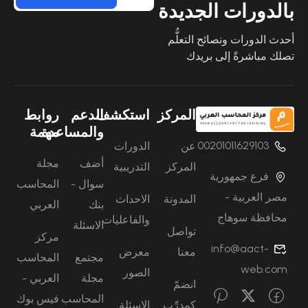
بالدورات الجديدة
أحدث الدورات ونصائح التعلُّم
تصلك مباشرةً إلى بريدك
المركز
استكشف
الدعم
روابط
والمساعدة
مهمة
00201011629103
عن
الدورات
أضف
مجلة
المركز
التدريبية
فرع جمهورية
سوال -
المحاسب
مصر العربية -
المدونة
الاحداث
بنك
العربي
محافظة سوهاج
والفاعليات
الاسئلة
تواصل
مركز
info@aact-
معنا
معرض
مجتمع
المحاسب
web.com
الصور
مجلة
العربي -
انضمّ
المحاسب
فيس بوك
كمدرِّب
الاسئلة