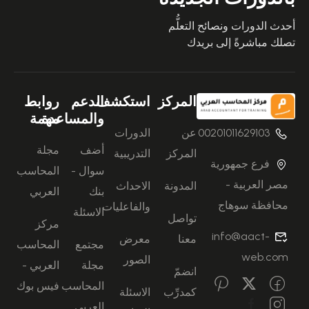
أحدث الدورات ونصائح التعلُّم
تصلك مباشرةً إلى بريدك
المركز
استكشف
الدعم
روابط
والمساعدة
مهمة
00201011629103
عن
الدورات
أضف
مجلة
المركز
التدريبية
فرع جمهورية
سوال -
المحاسب
مصر العربية -
المدونة
الاحداث
بنك
العربي
محافظة سوهاج
والفاعليات
الاسئلة
تواصل
مركز
info@aact-
معنا
معرض
مجتمع
المحاسب
web.com
الصور
مجلة
العربي -
انضمّ
المحاسب
فيس بوك
كمدرِّب
الاسئلة
العربي