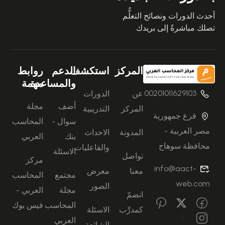
أحدث الدورات ونصائح التعلُّم
تصلك مباشرةً إلى بريدك
المركز
استكشف
الدعم
روابط
والمساعدة
مهمة
00201011629103
عن
الدورات
أضف
مجلة
المركز
التدريبية
فرع جمهورية
سوال -
المحاسب
مصر العربية -
المدونة
الاحداث
بنك
العربي
محافظة سوهاج
والفاعليات
الاسئلة
تواصل
مركز
info@aact-
معنا
معرض
مجتمع
المحاسب
web.com
الصور
مجلة
العربي -
انضمّ
المحاسب
فيس بوك
كمدرِّب
الاسئلة
العربي
الشائعة