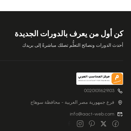
كن أول من يعرف بالدورات الجديدة
أحدث الدورات ونصائح التعلُّم تصلك مباشرةً إلى بريدك
00201011629103
فرع جمهورية مصر العربية - محافظة سوهاج
info@aact-web.com