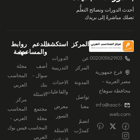
أحدث الدورات ونصائح التعلُّم
تصلك مباشرةً إلى بريدك
المركز
استكشف
الدعم
روابط
والمساعدة
مهمة
00201011629103
عن
الدورات
أضف
مجلة
المركز
التدريبية
فرع جمهورية
سوال -
المحاسب
مصر العربية -
المدونة
الاحداث
بنك
العربي
محافظة سوهاج
والفاعليات
الاسئلة
تواصل
مركز
info@aact-
معنا
معرض
مجتمع
المحاسب
web.com
الصور
مجلة
العربي -
انضمّ
المحاسب
فيس بوك
كمدرِّب
الاسئلة
العربي
الشائعة