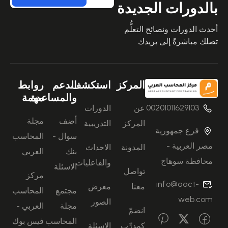
بالدورات الجديدة
أحدث الدورات ونصائح التعلُّم
تصلك مباشرةً إلى بريدك
المركز
استكشف
الدعم
روابط
والمساعدة
مهمة
00201011629103
عن
الدورات
أضف
مجلة
المركز
التدريبية
فرع جمهورية
سوال -
المحاسب
مصر العربية -
المدونة
الاحداث
بنك
العربي
محافظة سوهاج
والفاعليات
الاسئلة
تواصل
مركز
info@aact-
معنا
معرض
مجتمع
المحاسب
web.com
الصور
مجلة
العربي -
انضمّ
المحاسب
فيس بوك
كمدرِّب
الاسئلة