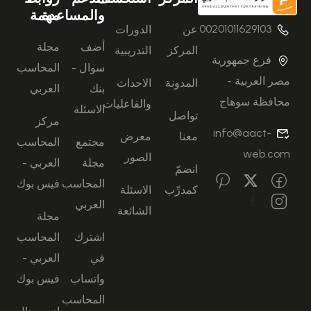
والمساعدة
مهمة
00201011629103
عن
الدورات
أضف
مجلة
المركز
التدريبية
فرع جمهورية
سوال -
المحاسب
مصر العربية -
المدونة
الاحداث
بنك
العربي
محافظة سوهاج
والفاعليات
الاسئلة
تواصل
مركز
info@aact-
معنا
معرض
مجتمع
المحاسب
web.com
الصور
مجلة
العربي -
انضمّ
المحاسب
فيس بوك
كمدرِّب
الاسئلة
العربي
الشائعة
مجلة
اشترك
المحاسب
في
العربي -
واتساب
فيس بوك
المحاسب