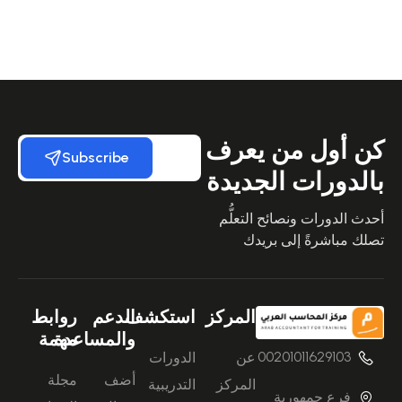
كن أول من يعرف
Subscribe
بالدورات الجديدة
أحدث الدورات ونصائح التعلُّم
تصلك مباشرةً إلى بريدك
المركز
استكشف
الدعم
روابط
والمساعدة
مهمة
00201011629103
عن
الدورات
أضف
مجلة
المركز
التدريبية
فرع جمهورية