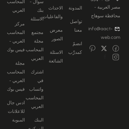
سوال -
المحاسب
مصر العربية -
المدونة
الاحداث
بنك
العربي
محافظة سوهاج
والفاعليات
الاسئلة
تواصل
مركز
info@aact-
معنا
معرض
مجتمع
المحاسب
web.com
الصور
مجلة
العربي -
انضمّ
المحاسب
فيس بوك
كمدرِّب
الاسئلة
العربي
الشائعة
مجلة
اشترك
المحاسب
في
العربي -
واتساب
فيس بوك
المحاسب
ادس جال
العربي
للاعلانات
البنك
المبوبة
المركزي