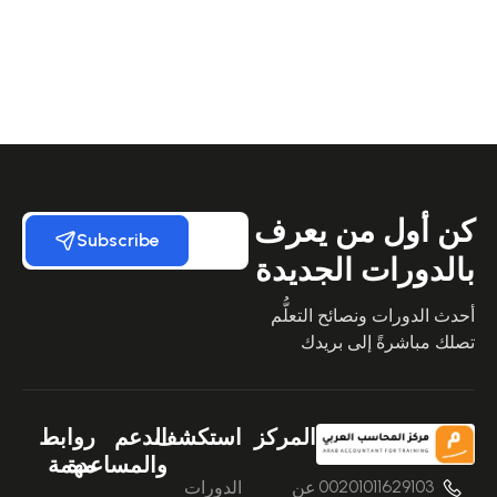
كن أول من يعرف
Subscribe
بالدورات الجديدة
أحدث الدورات ونصائح التعلُّم
تصلك مباشرةً إلى بريدك
المركز
استكشف
الدعم
روابط
والمساعدة
مهمة
00201011629103
عن
الدورات