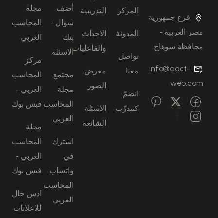
أضف
مجلة
المركز
التدريبية
فرع جمهورية
سوال -
المحاسب
مصر العربية -
المدونة
الاحداث
بنك
العربي
محافظة سوهاج
والفاعليات
الاسئلة
تواصل
مركز
info@aact-
معنا
معرض
مجتمع
المحاسب
web.com
الصور
مجلة
العربي -
انضمّ
المحاسب
فيس بوك
كمدرِّب
الاسئلة
العربي
الشائعة
مجلة
اشترك
المحاسب
في
العربي -
واتساب
فيس بوك
المحاسب
ادس جال
العربي
للاعلانات