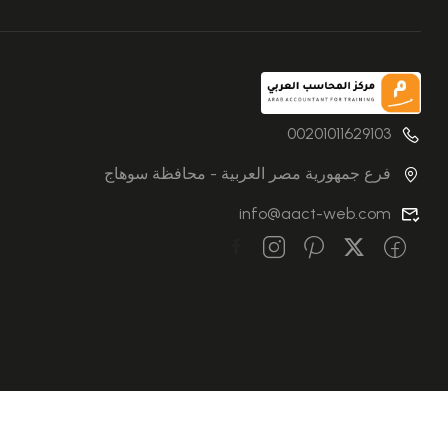
00201011629103
فرع جمهورية مصر العربية - محافظة سوهاج
info@aact-web.com