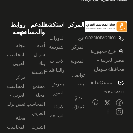
المركز
استكشف
الدعم
روابط
والمساعدة
مهمة
00201011629103
عن
الدورات
أضف
مجلة
المركز
التدريبية
فرع جمهورية
سوال -
المحاسب
مصر العربية -
المدونة
الاحداث
بنك
العربي
محافظة سوهاج
والفاعليات
الاسئلة
تواصل
مركز
info@aact-
معنا
معرض
مجتمع
المحاسب
web.com
الصور
مجلة
العربي -
انضمّ
المحاسب
فيس بوك
كمدرِّب
الاسئلة
العربي
الشائعة
مجلة
اشترك
المحاسب