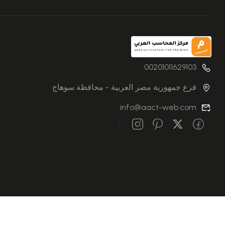
00201011629103
فرع جمهورية مصر العربية - محافظة سوهاج
info@aact-web.com