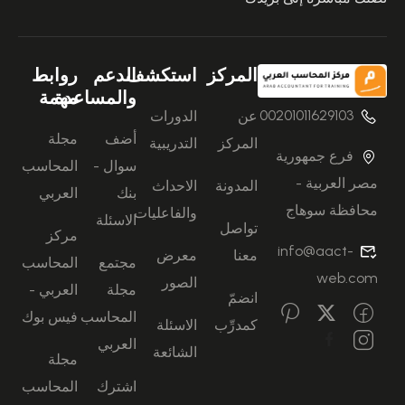
المركز
استكشف
الدعم
روابط
والمساعدة
مهمة
00201011629103
عن
الدورات
أضف
مجلة
المركز
التدريبية
فرع جمهورية
سوال -
المحاسب
مصر العربية -
المدونة
الاحداث
بنك
العربي
محافظة سوهاج
والفاعليات
الاسئلة
تواصل
مركز
info@aact-
معنا
معرض
مجتمع
المحاسب
web.com
الصور
مجلة
العربي -
انضمّ
المحاسب
فيس بوك
كمدرِّب
الاسئلة
العربي
الشائعة
مجلة
اشترك
المحاسب