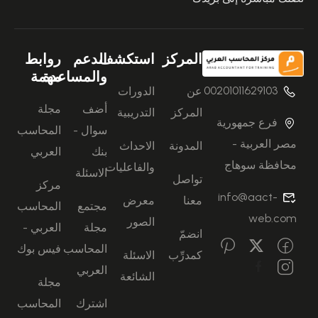
المركز
استكشف
الدعم
روابط
والمساعدة
مهمة
00201011629103
عن
الدورات
أضف
مجلة
المركز
التدريبية
فرع جمهورية
سوال -
المحاسب
مصر العربية -
المدونة
الاحداث
بنك
العربي
محافظة سوهاج
والفاعليات
الاسئلة
تواصل
مركز
info@aact-
معنا
معرض
مجتمع
المحاسب
web.com
الصور
مجلة
العربي -
انضمّ
المحاسب
فيس بوك
كمدرِّب
الاسئلة
العربي
الشائعة
مجلة
اشترك
المحاسب