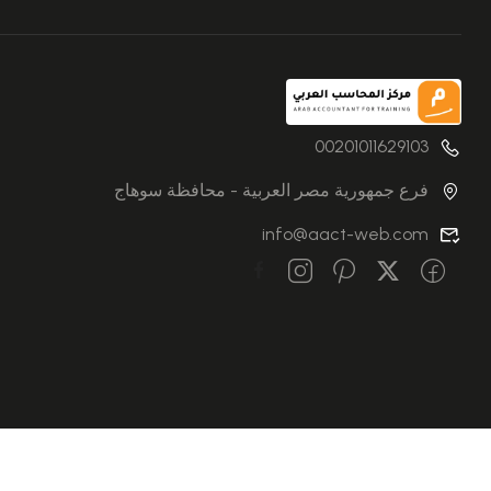
00201011629103
فرع جمهورية مصر العربية - محافظة سوهاج
info@aact-web.com