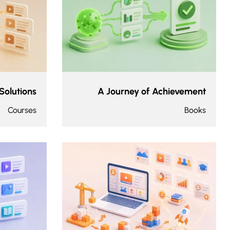
Solutions
A Journey of Achievement
Courses
Books