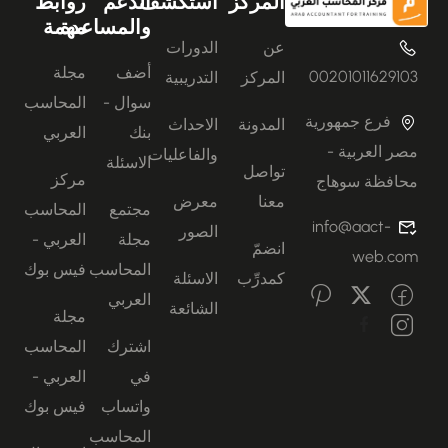
المركز
استكشف
الدعم
روابط
والمساعدة
مهمة
عن
الدورات
أضف
مجلة
00201011629103
المركز
التدريبية
سوال -
المحاسب
فرع جمهورية
المدونة
الاحداث
بنك
العربي
مصر العربية -
والفاعليات
الاسئلة
تواصل
مركز
محافظة سوهاج
معنا
معرض
مجتمع
المحاسب
info@aact-
الصور
مجلة
العربي -
انضمّ
web.com
المحاسب
فيس بوك
كمدرِّب
الاسئلة
العربي
الشائعة
مجلة
اشترك
المحاسب
في
العربي -
واتساب
فيس بوك
المحاسب