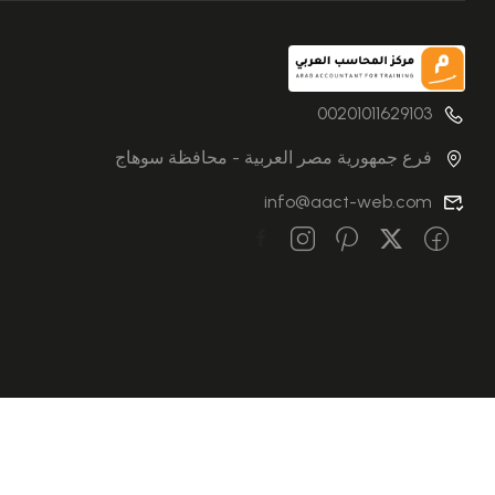
00201011629103
فرع جمهورية مصر العربية - محافظة سوهاج
info@aact-web.com