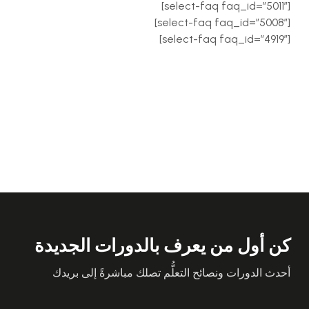
[select-faq faq_id=”5011″]
[select-faq faq_id=”5008″]
[select-faq faq_id=”4919″]
كن أول من يعرف بالدورات الجديدة
أحدث الدورات ونصائح التعلُّم تصلك مباشرةً إلى بريدك