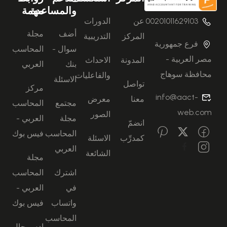
رؤيتنا أن نكون منارة للتدريب المتكامل في العالم العربي،
والمساعدة
مهمة
ورسالتنا تمكين المتدربين من اكتساب مهارات عملية حقيقية
00201011629103
عن
الدورات
تؤهلهم لمستقبل مهني ناجح.
أضف
مجلة
المركز
التدريبية
فرع جمهورية
نكون الخيار الأول للمحاسبين والمديرين الماليين وكل من يسعى
سوال -
المحاسب
إلى تنمية مهاراته واكتساب خبرة عملية حقيقية. أما رسالتنا فهي
مصر العربية -
المدونة
الاحداث
بنك
العربي
تمكين المتدربين من امتلاك أدوات ومعارف عملية تجعلهم أكثر
محافظة سوهاج
والفاعليات
الاسئلة
جاهزية واحترافية في بيئة العمل.
تواصل
مركز
info@aact-
معنا
معرض
مجتمع
المحاسب
web.com
الصور
مجلة
العربي -
انضمّ
المحاسب
فيس بوك
كمدرِّب
الاسئلة
العربي
الشائعة
مجلة
اشترك
المحاسب
في
العربي -
واتساب
فيس بوك
المحاسب
ادس جال