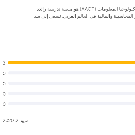
مركز المحاسب العربي للتدريب وتكنولوجيا المعلومات (AACT) هو منصة تدريبية رائدة
لمحاسبية والمالية في العالم العربي. نسعى إلى سد
تياجات سوق العمل من خلال تقديم برامج تدريبية عملية،
رات في مجال المحاسبة، الإدارة المالية، وتكنولوجيا
بشرية في مختلف المجالات التي يحتاجها سوق العمل. يجمع
ت الحديثة لتقديم تجربة تعليمية متكاملة تساهم في تنمية
3
اضرين المتخصصين الذين يجمعون بين الخبرة العملية
0
بين تجربة تعليمية متكاملة. كما نقدم محتوى تدريبي متنوع
0
0
0
مايو 21, 2020
ة