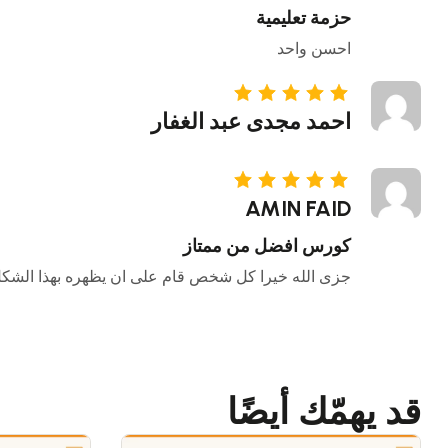
• التصميم الجرافيكي والإبداع الرقم
حزمة تعليمية
• المحاسبة المالية والإدارية
احسن واحد
• التحليل المالي والتخطيط
• برامج المحاسبة وتكنولوجيا المعل
• دورات متخصصة لتأهيل المحاسب
احمد مجدى عبد الغفار
نؤمن في مركزنا بأن النجاح المهني 
معتمدة يقدمها نخبة من المحاضرين 
وربط المتدربين بمتطلبات سوق الع
AMIN FAID
رؤيتنا أن نكون منارة للتدريب المت
اكتساب مهارات عملية حقيقية تؤهل
كورس افضل من ممتاز
نكون الخيار الأول للمحاسبين والمد
جزى الله خيرا كل شخص قام على ان يظهره بهذا الشك
خبرة عملية حقيقية. أما رسالتنا ف
أكثر جاهزية واحترافية في بيئة العم
قد يهمّك أيضًا