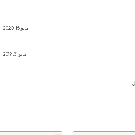
ي
ومات
مايو 16, 2020
 لسوق العمل
يبدأ من التعليم والتدريب المستمر، لذلك نقدم برامج
والخبراء المتخصصين، مع التركيز على الجانب العملي
مايو 31, 2019
مل المحلي والدولي.
كامل في العالم العربي، ورسالتنا تمكين المتدربين من
هم لمستقبل مهني ناجح.
يرين الماليين وكل من يسعى إلى تنمية مهاراته واكتساب
ل
هي تمكين المتدربين من امتلاك أدوات ومعارف عملية تجعلهم
ل.