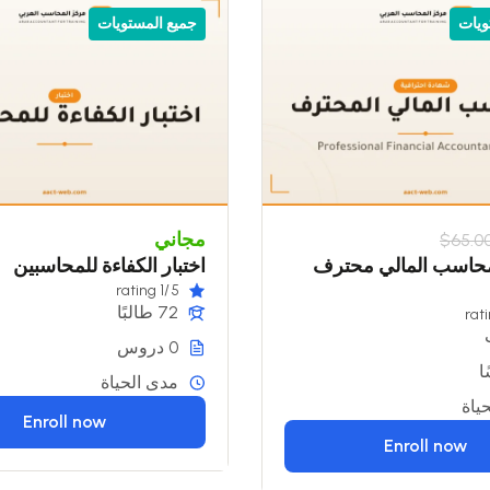
ويات
جميع المستويات
مجاني
$65.0
حاسب المالي محترف
اختبار الكفاءة للمحاسبين
/1 rating
5
72 طالبًا
0 دروس
مدى الحياة
ياة
Enroll now
Enroll now