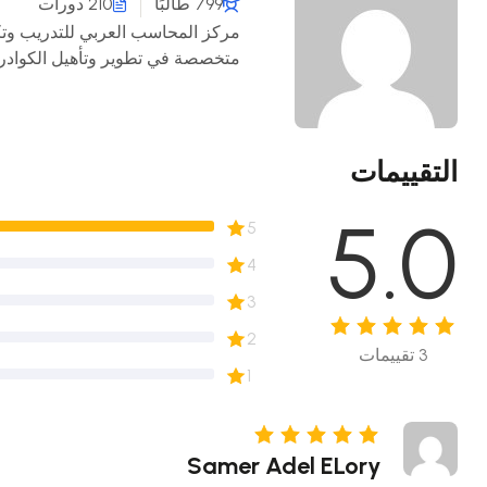
799 طالبًا
210 دورات
متخصصة في تطوير وتأهيل الكوادر ا
الفجوة بين الدراسة الأكاديمية واح
حديثة، ومصممة بعناية لتواكب التطو
المعلومات.
يهدف إلى إعداد وتأهيل الكوادر ال
التقييمات
المركز بين التدريب العملي والتقنيا
5.0
المهارات وصقل الخبرات.
5
يضم المركز نخبة من الخبراء والمح
4
والمعرفة الأكاديمية، لنضمن للمتدر
يشمل:
3
مجالات التدريب لدينا تشمل:
2
• المحاسبة والمالية
3
تقييمات
• الحاسب الآلي وتطبيقاته
1
• اللغات والترجمة
• التنمية البشرية وتطوير الذات
• الإنترنت وتكنولوجيا المعلومات
Samer Adel ELory
• برامج الأوفيس والتطبيقات المكتبي