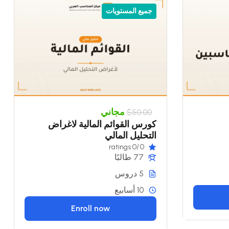
جميع المستويات
مجاني
$50.00
كورس القوائم المالية لاغراض
التحليل المالي
/0 ratings
0
77 طالبًا
5 دروس
10 أسابيع
Enroll now