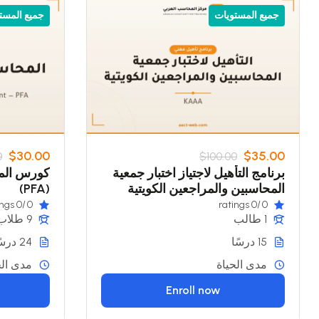
جميع المستويات
جميع المست
$30.00
$35.00
0
$100.00
برنامج التأهيل لاجتياز اختبار جمعية
كورس الم
المحاسبين والمراجعين الكويتية
(PFA)
(KAAA)
/0 ratings
0
/0 ratings
0
1 طالب
9 طلاب
15 درسًا
24 درسًا
مدى الحياة
مدى الح
Enroll now