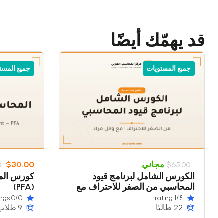
• التنمية البشرية وتطوير الذات
• الإنترنت وتكنولوجيا المعلومات
• برامج الأوفيس والتطبيقات المكتبي
قد يهمّك أيضًا
• التصميم الجرافيكي والإبداع الرقم
• المحاسبة المالية والإدارية
• التحليل المالي والتخطيط
جميع المستويات
جميع المست
• برامج المحاسبة وتكنولوجيا المعل
• دورات متخصصة لتأهيل المحاسب
نؤمن في مركزنا بأن النجاح المهني 
معتمدة يقدمها نخبة من المحاضرين 
وربط المتدربين بمتطلبات سوق الع
رؤيتنا أن نكون منارة للتدريب المت
اكتساب مهارات عملية حقيقية تؤهل
نكون الخيار الأول للمحاسبين والمد
مجاني
$30.00
0
$65.00
خبرة عملية حقيقية. أما رسالتنا ف
الكورس الشامل لبرنامج قيود
كورس الم
أكثر جاهزية واحترافية في بيئة العم
المحاسبي من الصفر للاحتراف مع
(PFA)
وائل مراد
/0 ratings
0
/1 rating
5
22 طالبًا
9 طلاب