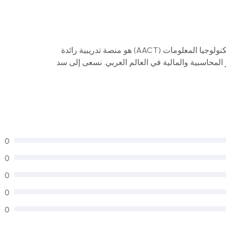
مركز المحاسب العربي للتدريب وتكنولوجيا المعلومات (AACT) هو منصة تدريبية رائدة
لمحاسبية والمالية في العالم العربي. نسعى إلى سد
تياجات سوق العمل من خلال تقديم برامج تدريبية عملية،
رات في مجال المحاسبة، الإدارة المالية، وتكنولوجيا
بشرية في مختلف المجالات التي يحتاجها سوق العمل. يجمع
ت الحديثة لتقديم تجربة تعليمية متكاملة تساهم في تنمية
0
اضرين المتخصصين الذين يجمعون بين الخبرة العملية
0
بين تجربة تعليمية متكاملة. كما نقدم محتوى تدريبي متنوع
0
0
0