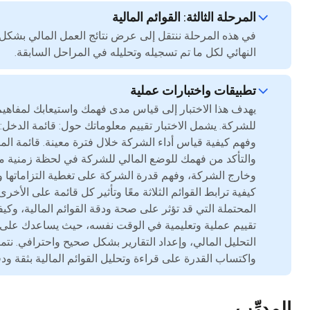
المرحلة الثالثة: القوائم المالية
في هذه المرحلة ننتقل إلى عرض نتائج العمل المالي بشكل و
النهائي لكل ما تم تسجيله وتحليله في المراحل السابقة.
تطبيقات واختبارات عملية
يهدف هذا الاختبار إلى قياس مدى فهمك واستيعابك لمفاهيم ال
للشركة. يشمل الاختبار تقييم معلوماتك حول: قائمة الدخل:
وفهم كيفية قياس أداء الشركة خلال فترة معينة. قائمة ال
والتأكد من فهمك للوضع المالي للشركة في لحظة زمنية محدد
وخارج الشركة، وفهم قدرة الشركة على تغطية التزاماتها وال
كيفية ترابط القوائم الثلاثة معًا وتأثير كل قائمة على الأخر
المحتملة التي قد تؤثر على صحة ودقة القوائم المالية، وكيفي
تقييم عملية وتعليمية في الوقت نفسه، حيث يساعدك على ر
التحليل المالي، وإعداد التقارير بشكل صحيح واحترافي. نتمن
واكتساب القدرة على قراءة وتحليل القوائم المالية بثقة ودق
المدرِّب