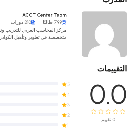
ACCT Center Team
799 طالبًا
210 دورات
متخصصة في تطوير وتأهيل الكوادر ا
الفجوة بين الدراسة الأكاديمية واح
حديثة، ومصممة بعناية لتواكب التطو
المعلومات.
يهدف إلى إعداد وتأهيل الكوادر ال
التقييمات
المركز بين التدريب العملي والتقنيا
0.0
المهارات وصقل الخبرات.
5
يضم المركز نخبة من الخبراء والمح
4
والمعرفة الأكاديمية، لنضمن للمتدر
يشمل:
3
مجالات التدريب لدينا تشمل:
2
• المحاسبة والمالية
0
تقييم
• الحاسب الآلي وتطبيقاته
1
• اللغات والترجمة