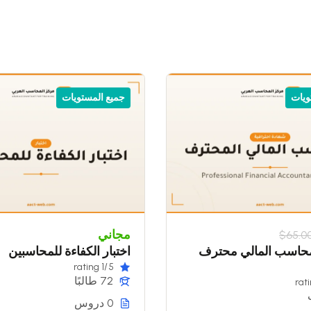
ة
ي
ويات
جميع المستويات
ومات
 لسوق العمل
يبدأ من التعليم والتدريب المستمر، لذلك نقدم برامج
والخبراء المتخصصين، مع التركيز على الجانب العملي
مل المحلي والدولي.
كامل في العالم العربي، ورسالتنا تمكين المتدربين من
هم لمستقبل مهني ناجح.
يرين الماليين وكل من يسعى إلى تنمية مهاراته واكتساب
مجاني
$65.0
هي تمكين المتدربين من امتلاك أدوات ومعارف عملية تجعلهم
حاسب المالي محترف
اختبار الكفاءة للمحاسبين
ل.
/1 rating
5
72 طالبًا
0 دروس