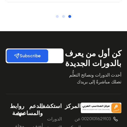
كن أول من يعرف
Subscribe
بالدورات الجديدة
أحدث الدورات ونصائح التعلُّم
تصلك مباشرةً إلى بريدك
المركز
استكشف
الدعم
روابط
والمساعدة
مهمة
00201011629103
عن
الدورات
أضف
مجلة