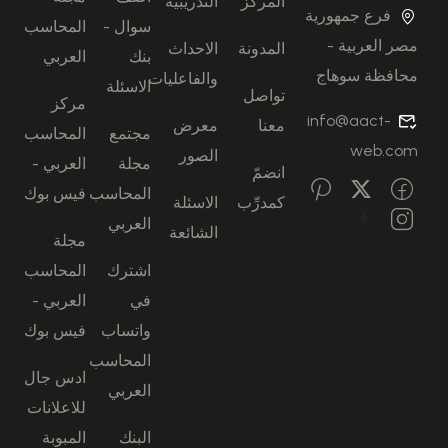
المركز
التدريبية
فرع جمهورية
سوال -
المحاسب
مصر العربية -
المدونة
الاحداث
بنك
العربي
محافظة سوهاج
والفاعليات
الاسئلة
تواصل
مركز
info@aact-
معنا
معرض
مجتمع
المحاسب
web.com
الصور
مجلة
العربي -
انضمّ
المحاسب
فيس بوك
كمدرِّب
الاسئلة
العربي
الشائعة
مجلة
اشترك
المحاسب
في
العربي -
واتساب
فيس بوك
المحاسب
ادس جال
العربي
للاعلانات
البنك
المبوبة