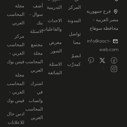
أضف
مجلة
المركز
التدريبية
فرع جمهورية
سوال -
المحاسب
مصر العربية -
المدونة
الاحداث
بنك
العربي
محافظة سوهاج
والفاعليات
الاسئلة
تواصل
مركز
info@aact-
معنا
معرض
مجتمع
المحاسب
web.com
الصور
مجلة
العربي -
انضمّ
المحاسب
فيس بوك
كمدرِّب
الاسئلة
العربي
الشائعة
مجلة
اشترك
المحاسب
في
العربي -
واتساب
فيس بوك
المحاسب
ادس جال
العربي
للاعلانات