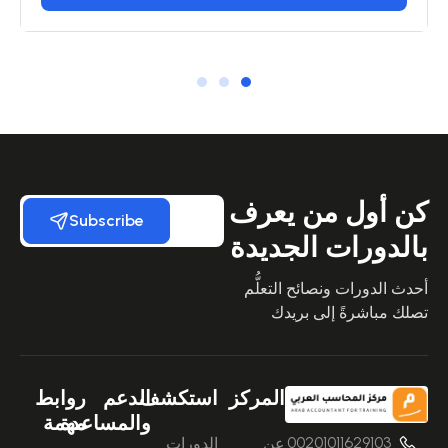
كن أول من يعرف
Subscribe
بالدورات الجديدة
أحدث الدورات ونصائح التعلُّم
تصلك مباشرةً إلى بريدك
المركز
استكشف
الدعم
روابط
والمساعدة
مهمة
00201011629103
عن
الدورات