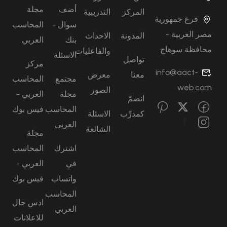
أضف
مجلة
المركز
التدريبية
فرع جمهورية
سوال -
المحاسب
مصر العربية -
المدونة
الاحداث
بنك
العربي
محافظة سوهاج
والفاعليات
الاسئلة
تواصل
مركز
info@aact-
معنا
معرض
مجتمع
المحاسب
web.com
الصور
مجلة
العربي -
انضمّ
المحاسب
فيس بوك
كمدرِّب
الاسئلة
العربي
الشائعة
مجلة
اشترك
المحاسب
في
العربي -
واتساب
فيس بوك
المحاسب
ادس جال
العربي
للاعلانات