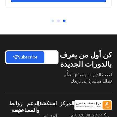
كن أول من يعرف
Subscribe
بالدورات الجديدة
أحدث الدورات ونصائح التعلُّم
تصلك مباشرةً إلى بريدك
المركز
استكشف
الدعم
روابط
والمساعدة
مهمة
00201011629103
عن
الدورات