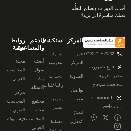
أحدث الدورات ونصائح التعلُّم
تصلك مباشرةً إلى بريدك
المركز
استكشف
الدعم
روابط
والمساعدة
مهمة
00201011629103
عن
الدورات
أضف
مجلة
المركز
التدريبية
فرع جمهورية
سوال -
المحاسب
مصر العربية -
المدونة
الاحداث
بنك
العربي
محافظة سوهاج
والفاعليات
الاسئلة
تواصل
مركز
info@aact-
معنا
معرض
مجتمع
المحاسب
web.com
الصور
مجلة
العربي -
انضمّ
المحاسب
فيس بوك
كمدرِّب
الاسئلة
العربي
الشائعة