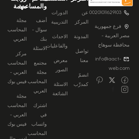
والمساعدة
مهمة
00201011629103
عن
الدورات
أضف
مجلة
المركز
التدريبية
فرع جمهورية
سوال -
المحاسب
مصر العربية -
المدونة
الاحداث
بنك
العربي
محافظة سوهاج
والفاعليات
الاسئلة
تواصل
مركز
info@aact-
معنا
معرض
مجتمع
المحاسب
web.com
الصور
مجلة
العربي -
انضمّ
المحاسب
فيس بوك
كمدرِّب
الاسئلة
العربي
الشائعة
مجلة
اشترك
المحاسب
في
العربي -
واتساب
فيس بوك
المحاسب
ادس جال