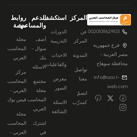
المركز
استكشف
الدعم
روابط
والمساعدة
مهمة
00201011629103
عن
الدورات
أضف
مجلة
المركز
التدريبية
فرع جمهورية
سوال -
المحاسب
مصر العربية -
المدونة
الاحداث
بنك
العربي
محافظة سوهاج
والفاعليات
الاسئلة
تواصل
مركز
info@aact-
معنا
معرض
مجتمع
المحاسب
web.com
الصور
مجلة
العربي -
انضمّ
المحاسب
فيس بوك
كمدرِّب
الاسئلة
العربي
الشائعة
مجلة
اشترك
المحاسب
في
العربي -