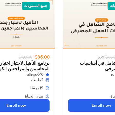
يات
جميع المستويات
$35.00
$100.00
33%
$65.
لشامل في أساسيات
برنامج التأهيل لاجتياز اختبا
صرفي
المحاسبين والمراجعين الكوي
(KAAA)
/0 ratings
0
1 طالب
15 درسًا
اة
مدى الحياة
Enroll now
Enroll now