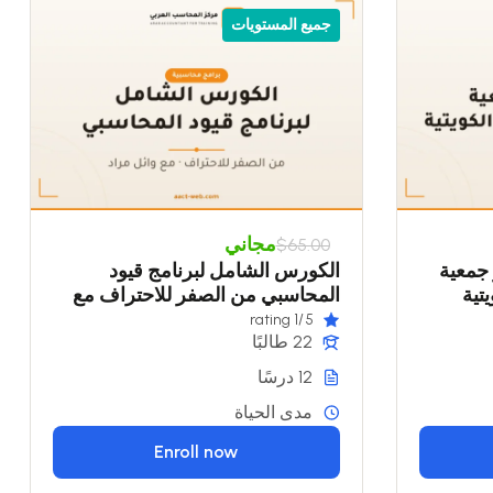
جميع المستويات
مجاني
$65.00
ر جمعية
الكورس الشامل لبرنامج قيود
تية
المحاسبي من الصفر للاحتراف مع
وائل مراد
/1 rating
5
22 طالبًا
12 درسًا
مدى الحياة
Enroll now