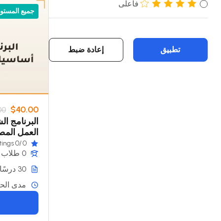
فأعلى
جميع المستو
تطبيق
إعادة ضبط
$40.00
00
البرنامج ا
العمل الم
/0 ratings
0
0 طلاب
30 درسًا
مدى الحي