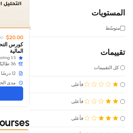
المستويات
متوسّط
1
$20.00
00
كورس التحل
تقييمات
المالية
/1 rating
5
36 طالبًا
كل التقييمات
12 درسًا
مدى الحي
فأعلى
فأعلى
فأعلى
ourses