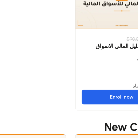
$90.
يل المالى الاسواق
اة
Enroll now
New C