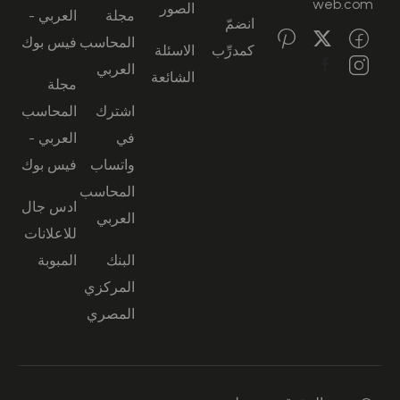
web.com
الصور
مجلة
العربي -
انضمّ
المحاسب
فيس بوك
كمدرِّب
الاسئلة
العربي
الشائعة
مجلة
اشترك
المحاسب
في
العربي -
واتساب
فيس بوك
المحاسب
ادس جال
العربي
للاعلانات
البنك
المبوبة
المركزي
المصري