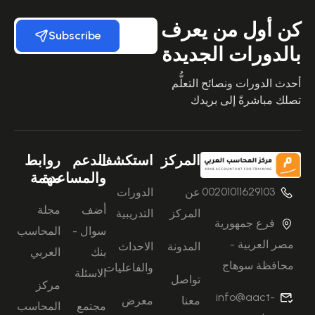
كن أول من يعرف
Subscribe
بالدورات الجديدة
أحدث الدورات ونصائح التعلُّم
تصلك مباشرةً إلى بريدك
المركز
استكشف
الدعم
روابط
والمساعدة
مهمة
00201011629103
عن
الدورات
أضف
مجلة
المركز
التدريبية
فرع جمهورية
سوال -
المحاسب
مصر العربية -
المدونة
الاحداث
بنك
العربي
محافظة سوهاج
والفاعليات
الاسئلة
تواصل
مركز
info@aact-
معنا
معرض
مجتمع
المحاسب