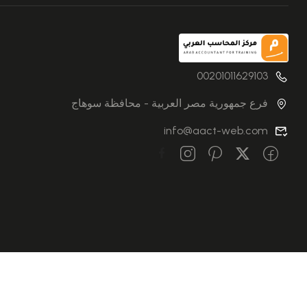
00201011629103
فرع جمهورية مصر العربية - محافظة سوهاج
info@aact-web.com