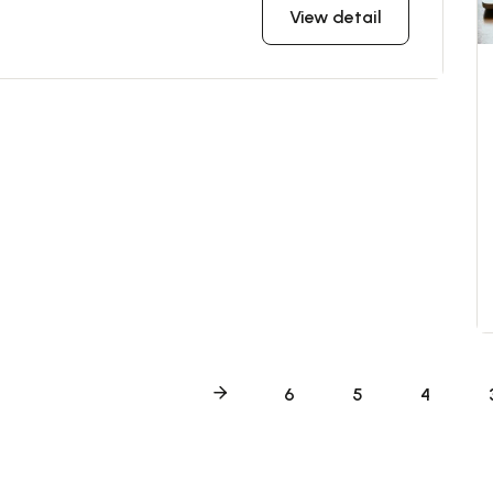
View detail
6
5
4