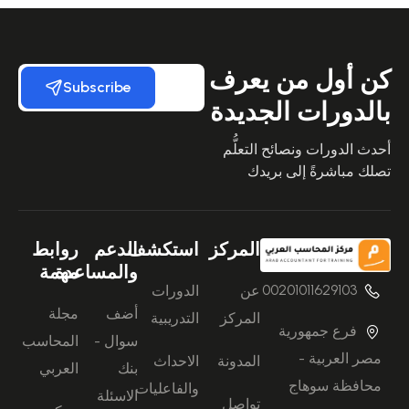
كن أول من يعرف
Subscribe
بالدورات الجديدة
أحدث الدورات ونصائح التعلُّم
تصلك مباشرةً إلى بريدك
المركز
استكشف
الدعم
روابط
والمساعدة
مهمة
00201011629103
عن
الدورات
أضف
مجلة
المركز
التدريبية
فرع جمهورية
سوال -
المحاسب
مصر العربية -
المدونة
الاحداث
بنك
العربي
محافظة سوهاج
والفاعليات
الاسئلة
تواصل