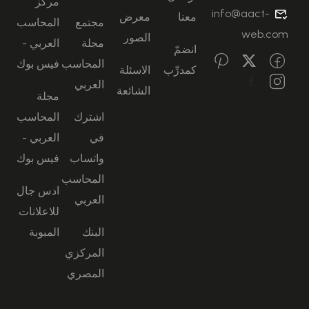
مركز
info@aact-
معنا
معرض
مجتمع
المحاسب
web.com
الصور
مجلة
العربي -
انضمّ
المحاسب
فيس بوك
كمدرِّب
الاسئلة
العربي
الشائعة
مجلة
اشترك
المحاسب
في
العربي -
واتساب
فيس بوك
المحاسب
ادس جال
العربي
للاعلانات
البنك
المبوبة
المركزي
المصري