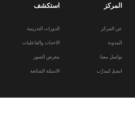
المركز
استكشف
عن المركز
الدورات التدريبية
المدونة
الاحداث والفاعليات
تواصل معنا
معرض الصور
انضمّ كمدرِّب
الاسئلة الشائعة
ا المعلومات 2026
سياسة الخصوصي
شروط ا