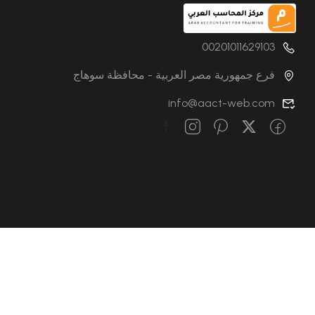
00201011629103
فرع جمهورية مصر العربية - محافظة سوهاج
info@aact-web.com
© جميع الحقوق محفوظة — مركز المحاسب العربي للتدريب وتكنولوجي