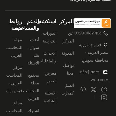
المركز
استكشف
الدعم
روابط
والمساعدة
مهمة
00201011629103
عن
الدورات
أضف
مجلة
المركز
التدريبية
فرع جمهورية
سوال -
المحاسب
مصر العربية -
المدونة
الاحداث
بنك
العربي
محافظة سوهاج
والفاعليات
الاسئلة
تواصل
مركز
info@aact-
معنا
معرض
مجتمع
المحاسب
web.com
الصور
مجلة
العربي -
انضمّ
المحاسب
فيس بوك
كمدرِّب
الاسئلة
العربي
الشائعة
مجلة
اشترك
المحاسب