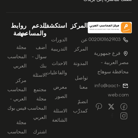
المركز
استكشف
الدعم
روابط
والمساعدة
مهمة
00201011629103
عن
الدورات
أضف
مجلة
المركز
التدريبية
فرع جمهورية
سوال -
المحاسب
مصر العربية -
المدونة
الاحداث
بنك
العربي
محافظة سوهاج
والفاعليات
الاسئلة
تواصل
مركز
info@aact-
معنا
معرض
مجتمع
المحاسب
web.com
الصور
مجلة
العربي -
انضمّ
المحاسب
فيس بوك
كمدرِّب
الاسئلة
العربي
الشائعة
مجلة
اشترك
المحاسب