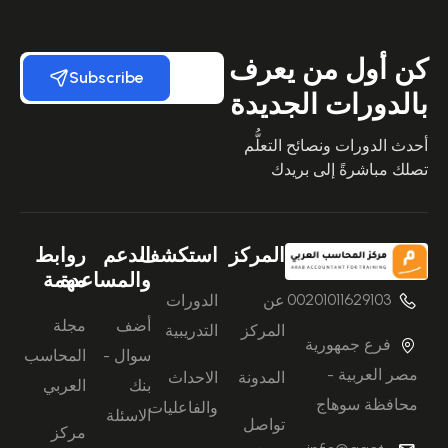
كن أول من يعرف
Subscribe
بالدورات الجديدة
أحدث الدورات ونصائح التعلُّم
تصلك مباشرةً إلى بريدك
المركز
استكشف
الدعم
روابط
والمساعدة
مهمة
00201011629103
عن
الدورات
أضف
مجلة
المركز
التدريبية
فرع جمهورية
سوال -
المحاسب
مصر العربية -
المدونة
الاحداث
بنك
العربي
محافظة سوهاج
والفاعليات
الاسئلة
تواصل
مركز