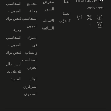
info@aact-
معنا
معرض
مجتمع
المحاسب
web.com
الصور
مجلة
العربي -
انضمّ
المحاسب
فيس بوك
كمدرِّب
الاسئلة
العربي
الشائعة
مجلة
اشترك
المحاسب
في
العربي -
واتساب
فيس بوك
المحاسب
ادس جال
العربي
للاعلانات
البنك
المبوبة
المركزي
المصري