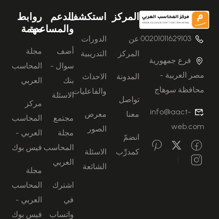
المركز
استكشف
الدعم
روابط
والمساعدة
مهمة
00201011629103
عن
الدورات
أضف
مجلة
المركز
التدريبية
فرع جمهورية
سوال -
المحاسب
مصر العربية -
المدونة
الاحداث
بنك
العربي
محافظة سوهاج
والفاعليات
الاسئلة
تواصل
مركز
info@aact-
معنا
معرض
مجتمع
المحاسب
web.com
الصور
مجلة
العربي -
انضمّ
المحاسب
فيس بوك
كمدرِّب
الاسئلة
العربي
الشائعة
مجلة
اشترك
المحاسب
في
العربي -
واتساب
فيس بوك