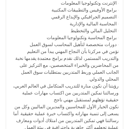
• الإنترنت وتكنولوجيا المعلومات
• برامج الأوفيس والتطبيقات المكتبية
• التصميم الجرافيكي والإبداع الرقمي
• المحاسبة المالية والإدارية
• التحليل المالي والتخطيط
• برامج المحاسبة وتكنولوجيا المعلومات
• دورات متخصصة لتأهيل المحاسب لسوق العمل
نؤمن في مركزنا بأن النجاح المهني يبدأ من التعليم
والتدريب المستمر، لذلك نقدم برامج معتمدة يقدمها نخبة
من المحاضرين والخبراء المتخصصين، مع التركيز على
الجانب العملي وربط المتدربين بمتطلبات سوق العمل
المحلي والدولي.
رؤيتنا أن نكون منارة للتدريب المتكامل في العالم العربي،
ورسالتنا تمكين المتدربين من اكتساب مهارات عملية
حقيقية تؤهلهم لمستقبل مهني ناجح.
نكون الخيار الأول للمحاسبين والمديرين الماليين وكل من
يسعى إلى تنمية مهاراته واكتساب خبرة عملية حقيقية. أما
رسالتنا فهي تمكين المتدربين من امتلاك أدوات ومعارف
عملية تجعلهم أكثر جاهزية واحترافية في بيئة العمل.