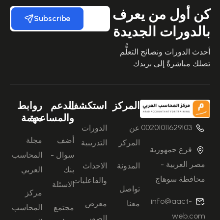
كن أول من يعرف
Subscribe
بالدورات الجديدة
أحدث الدورات ونصائح التعلُّم
تصلك مباشرةً إلى بريدك
المركز
استكشف
الدعم
روابط
والمساعدة
مهمة
00201011629103
عن
الدورات
أضف
مجلة
المركز
التدريبية
فرع جمهورية
سوال -
المحاسب
مصر العربية -
المدونة
الاحداث
بنك
العربي
محافظة سوهاج
والفاعليات
الاسئلة
تواصل
مركز
info@aact-
معنا
معرض
مجتمع
المحاسب
web.com
الصور