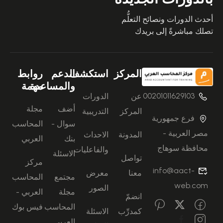
أحدث الدورات ونصائح التعلُّم
تصلك مباشرةً إلى بريدك
المركز
استكشف
الدعم
روابط
والمساعدة
مهمة
00201011629103
عن
الدورات
أضف
مجلة
المركز
التدريبية
فرع جمهورية
سوال -
المحاسب
مصر العربية -
المدونة
الاحداث
بنك
العربي
محافظة سوهاج
والفاعليات
الاسئلة
تواصل
مركز
info@aact-
معنا
معرض
مجتمع
المحاسب
web.com
الصور
مجلة
العربي -
انضمّ
المحاسب
فيس بوك
كمدرِّب
الاسئلة
العربي