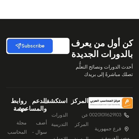
كن أول من يعرف
Subscribe
بالدورات الجديدة
أحدث الدورات ونصائح التعلُّم
تصلك مباشرةً إلى بريدك
المركز
استكشف
الدعم
روابط
والمساعدة
مهمة
00201011629103
عن
الدورات
أضف
مجلة
المركز
التدريبية
فرع جمهورية
سوال -
المحاسب
مصر العربية -
المدونة
الاحداث