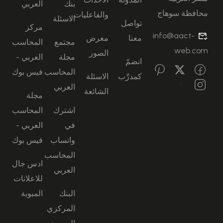
بنك
العربي
محافظة سوهاج
والفاعليات
الاسئلة
تواصل
مركز
info@aact-
معنا
معرض
مجتمع
المحاسب
web.com
الصور
مجلة
العربي -
انضمّ
المحاسب
فيس بوك
كمدرِّب
الاسئلة
العربي
الشائعة
مجلة
اشترك
المحاسب
في
العربي -
واتساب
فيس بوك
المحاسب
ادس جال
العربي
للاعلانات
البنك
المبوبة
المركزي