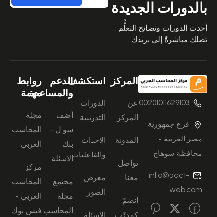
بالدورات الجديدة
أحدث الدورات ونصائح التعلُّم
تصلك مباشرةً إلى بريدك
المركز
استكشف
الدعم
روابط
والمساعدة
مهمة
00201011629103
عن
الدورات
أضف
مجلة
المركز
التدريبية
فرع جمهورية
سوال -
المحاسب
مصر العربية -
المدونة
الاحداث
بنك
العربي
محافظة سوهاج
والفاعليات
الاسئلة
تواصل
مركز
info@aact-
معنا
معرض
مجتمع
المحاسب
web.com
الصور
مجلة
العربي -
انضمّ
المحاسب
فيس بوك
كمدرِّب
الاسئلة