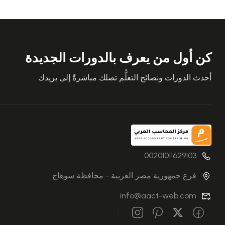
كن أول من يعرف بالدورات الجديدة
أحدث الدورات ونصائح التعلُّم تصلك مباشرةً إلى بريدك
00201011629103
فرع جمهورية مصر العربية - محافظة سوهاج
info@aact-web.com