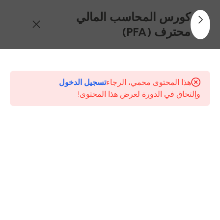
كورس المحاسب المالي
محترف (PFA)
24
محتويات
كورس
هذا المحتوى محمي، الرجاء
تسجيل الدخول
Professional
وإلتحاق في الدورة لعرض هذا المحتوى!
Financial
Accountant
(PFA)
1-
المحاضرة
الاولى –
الجزء
الاول –
المفاهيم