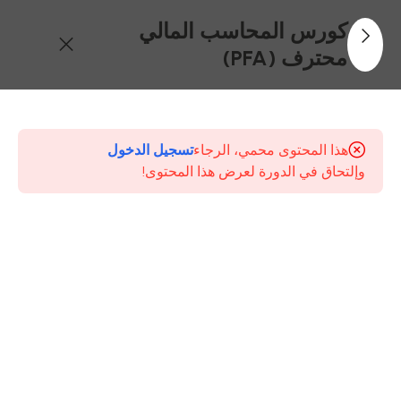
كورس المحاسب المالي
محترف (PFA)
24
محتويات
كورس
هذا المحتوى محمي، الرجاء
تسجيل الدخول
Professional
وإلتحاق في الدورة لعرض هذا المحتوى!
Financial
Accountant
(PFA)
1-
المحاضرة
الاولى –
الجزء
الاول –
المفاهيم