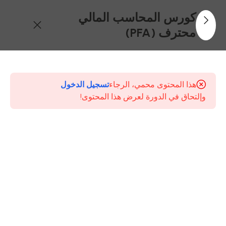
كورس المحاسب المالي
محترف (PFA)
24
محتويات
كورس
هذا المحتوى محمي، الرجاء
تسجيل الدخول
Professional
وإلتحاق في الدورة لعرض هذا المحتوى!
Financial
Accountant
(PFA)
1-
المحاضرة
الاولى –
الجزء
الاول –
المفاهيم