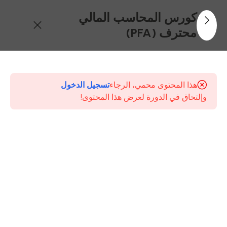
كورس المحاسب المالي
محترف (PFA)
24
محتويات
كورس
هذا المحتوى محمي، الرجاء
تسجيل الدخول
Professional
وإلتحاق في الدورة لعرض هذا المحتوى!
Financial
Accountant
(PFA)
1-
المحاضرة
الاولى –
الجزء
الاول –
المفاهيم